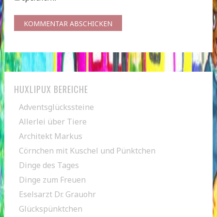
HUXLIPUX BEREICHE
Adventsglückssteine
Allerlei über Tiere
Architekt Markus
Cörnchen mit Kuschel und Pünktchen
Dinge des Tages
Dinge zum Freuen
Eselsarzt Dr. Grauohr
Glückspünktchen