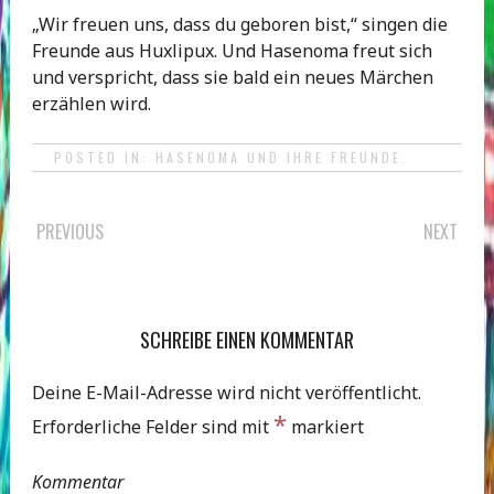
„Wir freuen uns, dass du geboren bist,“ singen die
Freunde aus Huxlipux. Und Hasenoma freut sich
und verspricht, dass sie bald ein neues Märchen
erzählen wird.
POSTED IN:
HASENOMA UND IHRE FREUNDE
.
POST
PREVIOUS
NEXT
NAVIGATION
SCHREIBE EINEN KOMMENTAR
Deine E-Mail-Adresse wird nicht veröffentlicht.
*
Erforderliche Felder sind mit
markiert
Kommentar