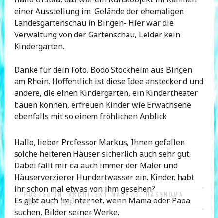
einer Ausstellung im Gelände der ehemaligen
Landesgartenschau in Bingen- Hier war die
Verwaltung von der Gartenschau, Leider kein
Kindergarten.
Danke für dein Foto, Bodo Stockheim aus Bingen
am Rhein. Hoffentlich ist diese Idee ansteckend und
andere, die einen Kindergarten, ein Kindertheater
bauen können, erfreuen Kinder wie Erwachsene
ebenfalls mit so einem fröhlichen Anblick
Hallo, lieber Professor Markus, Ihnen gefallen
solche heiteren Häuser sicherlich auch sehr gut.
Dabei fällt mir da auch immer der Maler und
Häuserverzierer Hundertwasser ein. Kinder, habt
ihr schon mal etwas von ihm gesehen?
POSTED IN:
ARCHITEKT MARKUS
,
HASENOMA
Es gibt auch im Internet, wenn Mama oder Papa
UND IHRE FREUNDE
.
suchen, Bilder seiner Werke.