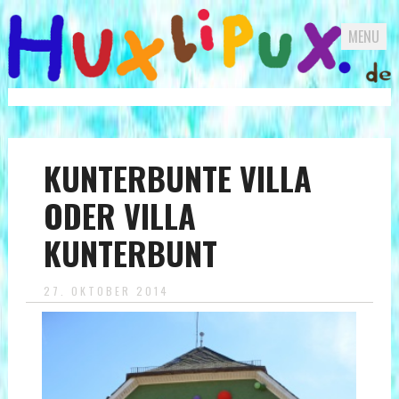
MENU
Skip
to
content
KUNTERBUNTE VILLA
ODER VILLA
KUNTERBUNT
27. OKTOBER 2014