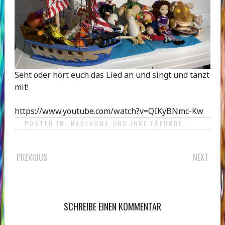
Seht oder hört euch das Lied an und singt und tanzt
mit!
https://www.youtube.com/watch?v=QIKyBNmc-Kw
POSTED IN:
HASENOMA UND IHRE FREUNDE
.
POST
PREVIOUS
NEXT
NAVIGATION
SCHREIBE EINEN KOMMENTAR