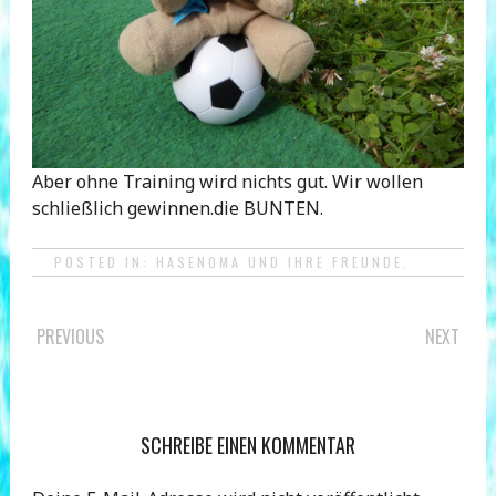
Aber ohne Training wird nichts gut. Wir wollen
schließlich gewinnen.die BUNTEN.
POSTED IN:
HASENOMA UND IHRE FREUNDE
.
POST
PREVIOUS
NEXT
NAVIGATION
SCHREIBE EINEN KOMMENTAR