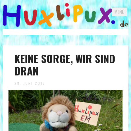
MENU
Skip
to
content
KEINE SORGE, WIR SIND
DRAN
28. JUNI 2016