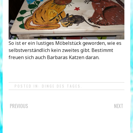
So ist er ein lustiges Möbelstück geworden, wie es
selbstverständlich kein zweites gibt. Bestimmt
freuen sich auch Barbaras Katzen daran.
POSTED IN:
DINGE DES TAGES
.
POST
PREVIOUS
NEXT
NAVIGATION