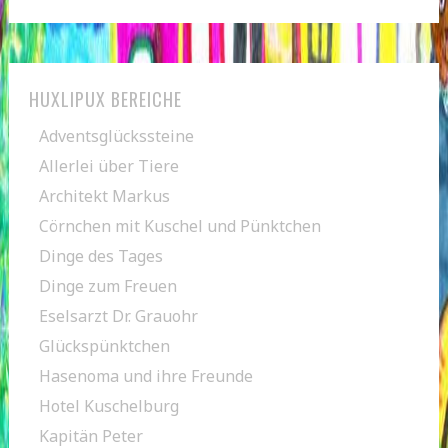
HUXLIPUX BEREICHE
Adventsglückssteine
Allerlei über Tiere
Architekt Markus
Cörnchen mit Kuschel und Pünktchen
Dinge des Tages
Dinge zum Freuen
Eselsarzt Dr. Grauohr
Glückspünktchen
Hasenoma und ihre Freunde
Hotel Kuschelburg
Kapitän Peter