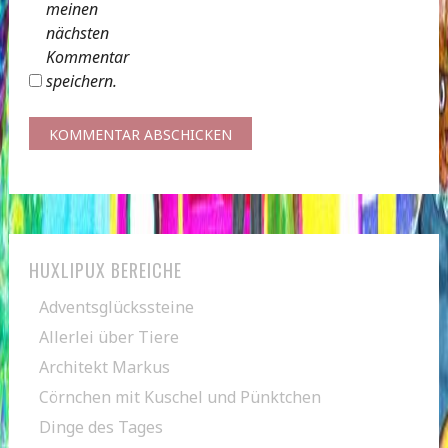
meinen
nächsten
Kommentar
speichern.
HUXLIPUX BEREICHE
Adventsglückssteine
Allerlei über Tiere
Architekt Markus
Cörnchen mit Kuschel und Pünktchen
Dinge des Tages