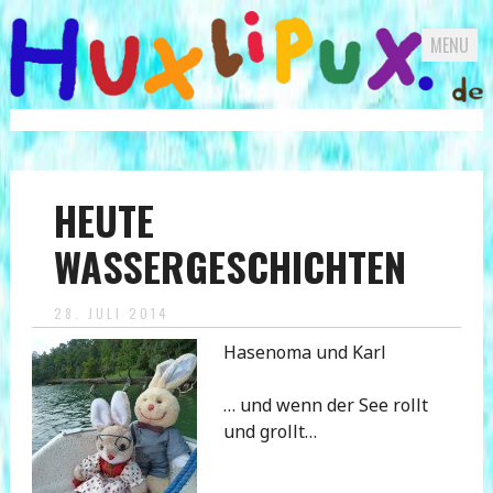
MENU
Skip
to
content
HEUTE
WASSERGESCHICHTEN
28. JULI 2014
Hasenoma und Karl
… und wenn der See rollt
und grollt…