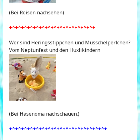
(Bei Reisen nachsehen)
+^+^+^+^+^+^+^+^+^+^+^+^+^+^+
Wer sind Heringsstippchen und Musschelperlchen?
Vom Neptunfest und den Huxlikindern
(Bei Hasenoma nachschauen.)
+^+^+^+^+^+^+^+^+^+^+^+^+^+^+^+^+