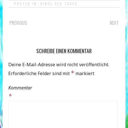
POSTED IN:
DINGE DES TAGES
.
POST
PREVIOUS
NEXT
NAVIGATION
SCHREIBE EINEN KOMMENTAR
Deine E-Mail-Adresse wird nicht veröffentlicht.
*
Erforderliche Felder sind mit
markiert
Kommentar
*